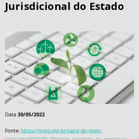
Jurisdicional do Estado
A
m
b
ie
n
t
al
Data
30/05/2022
Fonte:
https://mpto.mp.br/caop-do-meio-