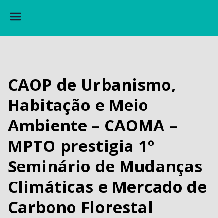
A
s
s
e
CAOP de Urbanismo,
s
s
Habitação e Meio
o
Ambiente – CAOMA –
ri
a
MPTO prestigia 1º
J
Seminário de Mudanças
u
rí
Climáticas e Mercado de
di
Carbono Florestal
c
a