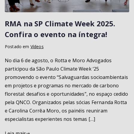
A
m
RMA na SP Climate Week 2025.
b
ie
Confira o evento na íntegra!
n
Postado em
Vídeos
t
al
No dia 6 de agosto, o Rotta e Moro Advogados
participou da São Paulo Climate Week ‘25
promovendo o evento “Salvaguardas socioambientais
em projetos e programas no mercado de carbono
florestal: desafios e oportunidades”, no espaço cedido
pela QNCO. Organizados pelas sócias Fernanda Rotta
e Carolina Corrêa Moro, os painéis reuniram
especialistas experientes nos temas […]
Leia mais