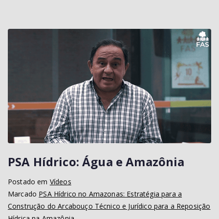
A
m
b
ie
n
t
al
PSA Hídrico: Água e Amazônia
Postado em
Vídeos
Marcado
PSA Hídrico no Amazonas: Estratégia para a
Construção do Arcabouço Técnico e Jurídico para a Reposição
Hídrica na Amazônia