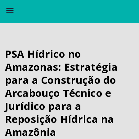
A
s
s
e
PSA Hídrico no
s
s
Amazonas: Estratégia
o
para a Construção do
ri
a
Arcabouço Técnico e
J
Jurídico para a
u
rí
Reposição Hídrica na
di
Amazônia
c
a